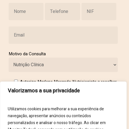
Motivo da Consulta
Autorizo Marlene Morgado Nutricionista a recolher
os meus dados através deste formulário
Valorizamos a sua privacidade
Utilizamos cookies para melhorar a sua experiência de
navegação, apresentar anúncios ou conteúdos
personalizados e analisar o nosso tráfego. Ao clicar em