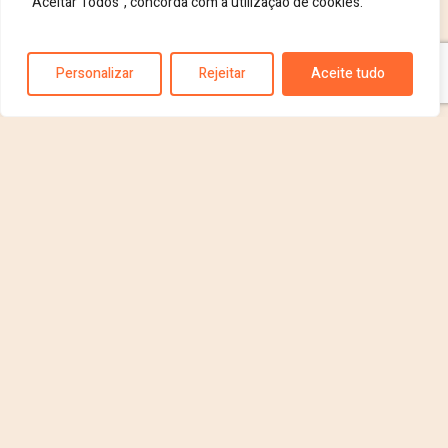
"Aceitar Todos", concorda com a utilização de cookies.
Personalizar
Rejeitar
Aceite tudo
+ Sobre Nutrição
+ Nutrição (Outros Artigos)
Publicações viral