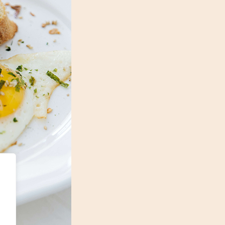
Consulta Online
geral@marlenemorgadonutricio
 ERS E156419
onsulta?
o é mais do que a
do início de uma conversa,