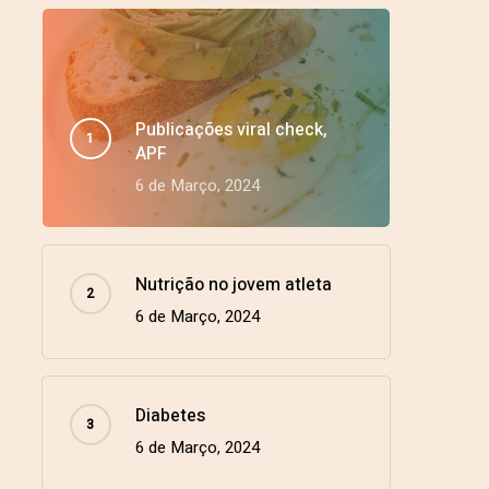
Publicações viral check,
APF
6 de Março, 2024
Links Úteis
Nutrição no jovem atleta
nista.com
Política de Privacidade e Cookies
6 de Março, 2024
Termos e Condições de Utilização
Diabetes
6 de Março, 2024