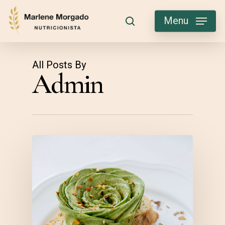
Skip
to
Menu
search
main
content
All Posts By
Admin